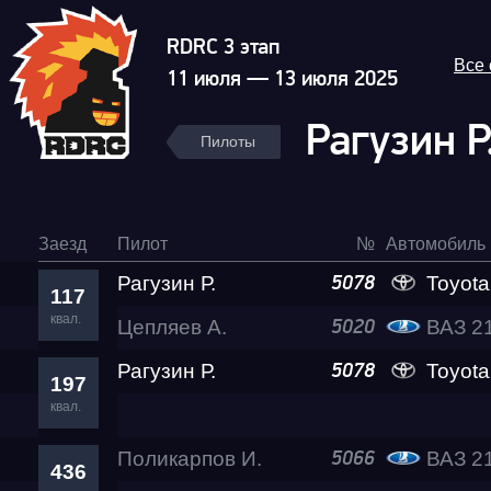
RDRC 3 этап
Все
11 июля — 13 июля 2025
Рагузин Р
Пилоты
Заезд
Пилот
№
Автомобиль
Рагузин Р.
Toyota MR2
5078
117
квал.
Цепляев А.
ВАЗ 2
5020
Рагузин Р.
Toyota MR2
5078
197
квал.
Поликарпов И.
ВАЗ 21
5066
436