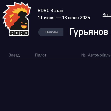
RDRC 3 этап
Все
11 июля — 13 июля 2025
Гурьянов
Пилоты
Заезд
Пилот
№
Автомобиль
Гонка
RDRC Юг 6 этап
Суперкубок RDRC 2