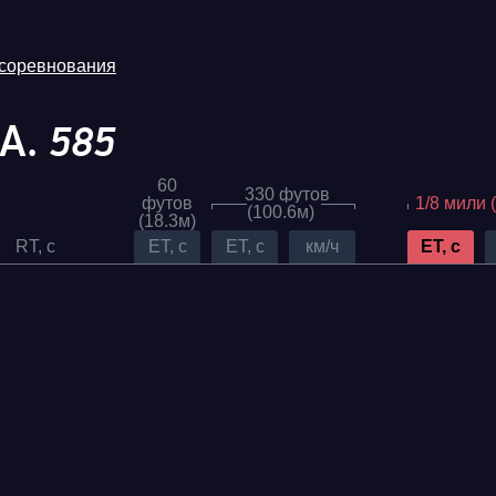
 соревнования
 А.
585
60
330 футов
футов
1/8 мили 
(100.6м)
(18.3м)
RT, c
ET, c
ET, c
км/ч
ET, c
Трасса
Evolution
Racepark
RDRC
026
Racepark