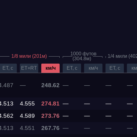
1000 футов
1/8 мили (201м)
1/4 мили (40
(304.8м)
ET, c
ET+RT
км/ч
ET, c
км/ч
ET, c
км
4.487
—
248.62
—
—
—
—
Дата проведения
4.513
4.555
274.81
—
—
—
—
03.10.2026 —
04.10.2026
4.562
4.589
273.76
—
—
—
—
4.513
4.551
267.76
—
—
—
—
12.09.2026 —
13.09.2026