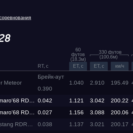
 соревнования
28
60
330 футов
футов
(100.6м)
(18.3м)
RT, c
ET, c
ET, c
км/ч
Брейк-аут
r Meteor
1.040
2.910
195.49
0.390
Трасса
Promod Camaro'68 RDRC Technology
0.042
1.121
3.042
200.22
Evolution
Racepark
Promod Camaro'68 RDRC Technology
0.027
1.156
3.088
200.06
Promod Mustang RDRC Technology
0.038
1.137
3.021
200.17
RDRC
026
Racepark