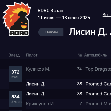
RDRC 3 этап
Все
11 июля — 13 июля 2025
Лисин Д.
Пилоты
Заезд
Пилот
№
Автомобиль
Куликов М.
Top Dragste
74
372
Гонка
квал.
Лисин Д.
28
RDRC Юг 6 этап
Лисин Д.
28
534
3 место
Криксунов И.
7
Суперкубок RDRC 2