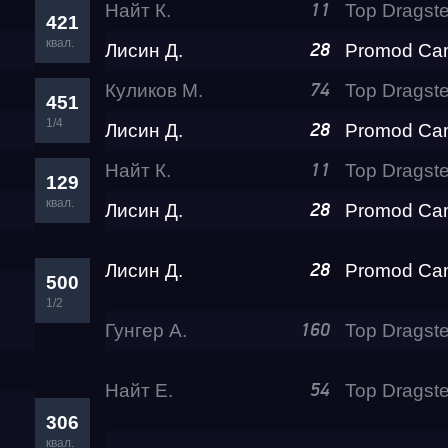
Найт К.
11
421
квал.
Лисин Д.
28
Test & Tune PRO
Куликов М.
Top Dragste
74
451
1/4
Лисин Д.
RDRC Юг 5 этап
28
Найт К.
11
129
RDRC 2026 5 этап
квал.
Лисин Д.
28
Лисин Д.
Test & Tune Super P
28
500
1/2
Гунгер А.
160
Test & Tune PRO
Найт Е.
54
RDRC Сибирь 4 этап
306
квал.