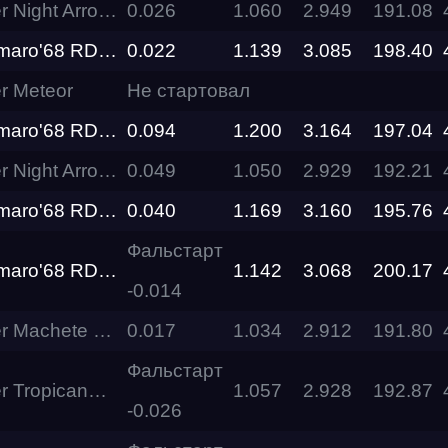
Top Dragster Night Arrow MR Night Racer Team
0.026
1.060
2.949
191.08
Promod Camaro'68 RDRC Technology
0.022
1.139
3.085
198.40
RDRC
Racepark
r Meteor
Не стартовал
Evolution
Promod Camaro'68 RDRC Technology
0.094
1.200
3.164
197.04
Racepark
Top Dragster Night Arrow MR Night Racer Team
0.049
1.050
2.929
192.21
RDRC
Racepark
Promod Camaro'68 RDRC Technology
0.040
1.169
3.160
195.76
Фальстарт
RDRC
Promod Camaro'68 RDRC Technology
1.142
3.068
200.17
RO
Racepark
-0.014
Top Dragster Machete MaxRide Motorsport
0.017
1.034
2.912
191.80
RDRC
Racepark
Фальстарт
Top Dragster Tropicana MaxRide Motorsport
1.057
2.928
192.87
Siberia
-0.026
Dragway