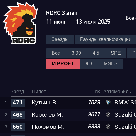
RDRC 3 этап
Все
11 июля — 13 июля 2025
Заезды
Раунды квалификации
Все
3,99
4,5
SPE
P
M-PROET
9,3
MSES
Заезд
Пилот
№
Автомобиль
471
Кутьин В.
BMW S1000
7029
468
Королев М.
Suzuki GSX-1300
9077
550
Пахомов М.
Suzuki GSX-1300
6333