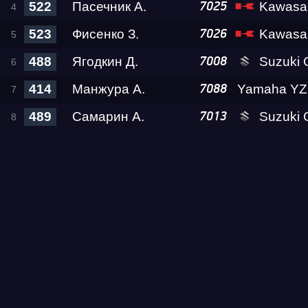
522
Пасечник А.
Kawasaki
7025
523
Фисенко З.
Kawasak
7026
488
Ягодкин Д.
Suzuki GSX
7008
414
Манжура А.
Yamaha YZ
7088
489
Самарин А.
Suzuki GSX-1300
7013