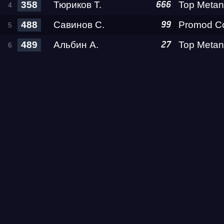
358
Тюриков Т.
666
488
Савинов С.
99
Test & Tune PRO
489
Альбин А.
27
RDRC Юг 5 этап
RDRC 2026 5 этап
Test & Tune Super P
Test & Tune PRO
RDRC Сибирь 4 этап