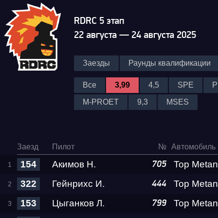
RDRC 5 этап
22 августа — 24 августа 2025
Заезды
Раунды квалификации
Все
3,99
4,5
SPE
P
M-PROET
9,3
MSES
Гонка
Заезд
Пилот
№
Автомобиль
154
Акимов Н.
705
RDRC Юг 6 этап
322
Гейнрихс И.
444
153
Цыганков Л.
799
Суперкубок RDRC 2