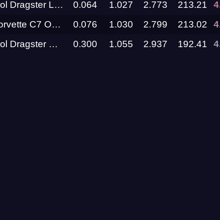
Top Metanol Dragster Lucifer RDRC Technology
0.064
1.027
2.773
213.21
4
Promod Corvette C7 OWL Garage
0.076
1.030
2.799
213.02
4
RDRC
Racepark
Top Metanol Dragster GAD Motors
0.300
1.055
2.937
192.41
4
Evolution
Racepark
RDRC
Racepark
RDRC
RO
Racepark
RDRC
Racepark
Siberia
Dragway