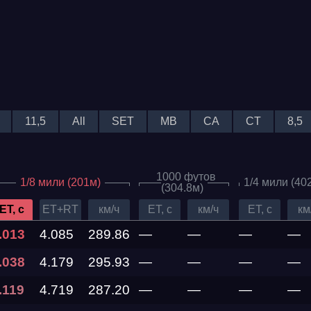
11,5
All
SET
MB
CA
CT
8,5
1000 футов
1/8 мили (201м)
1/4 мили (40
(304.8м)
Дата проведения
ET, c
ET+RT
км/ч
ET, c
км/ч
ET, c
км
.013
4.085
289.86
—
—
—
—
03.10.2026 —
.038
04.10.2026
4.179
295.93
—
—
—
—
.119
4.719
287.20
—
—
—
—
12.09.2026 —
13.09.2026