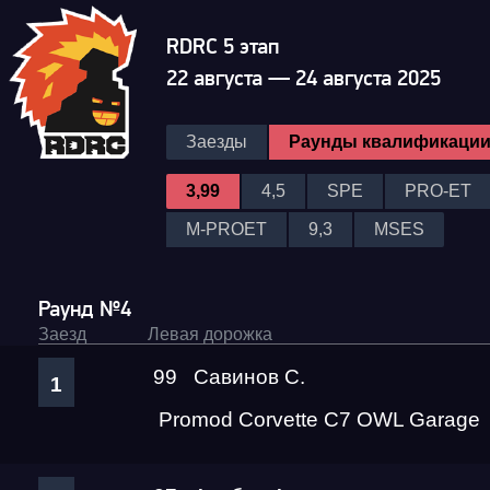
RDRC 5 этап
22 августа — 24 августа 2025
Заезды
Раунды квалификаци
3,99
4,5
SPE
PRO-ET
M-PROET
9,3
MSES
Раунд №4
Заезд
Левая дорожка
99
Савинов С.
1
Promod Corvette C7 OWL Garage