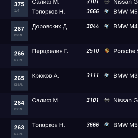
Салиф М.
Nissan GT-R (R35) Re
3101
375
1/4
Топорков Н.
BMW M5 (F90) Com
3666
Доровских Д.
BMW M4 A2 
3044
267
квал.
Перцхелия Г.
Porsche 911 Turb
2510
266
квал.
Крюков А.
BMW M340 Kardashi
3111
265
квал.
Салиф М.
Nissan GT-R (R35) Re
3101
264
квал.
Топорков Н.
BMW M5 (F90) Com
3666
263
квал.