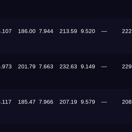
24.07.2026
6.107
186.00
7.944
213.59
9.520
—
222
24.07.2026 —
26.07.2026
24.07.2026 —
26.07.2026
5.973
201.79
7.663
232.63
9.149
—
229
16.07.2026 —
19.07.2026
11.07.2026
6.117
185.47
7.966
207.19
9.579
—
208
03.07.2026 —
05.07.2026