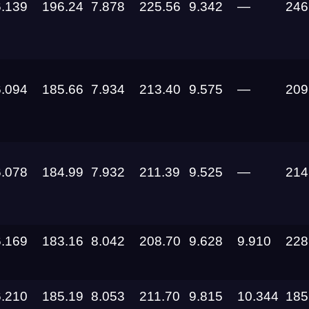
6.139
196.24
7.878
225.56
9.342
—
246
6.094
185.66
7.934
213.40
9.575
—
209
Дата проведения
03.10.2026 —
04.10.2026
6.078
184.99
7.932
211.39
9.525
—
214
12.09.2026 —
13.09.2026
11.09.2026
6.169
183.16
8.042
208.70
9.628
9.910
228
05.09.2026 —
06.09.2026
6.210
185.19
8.053
211.70
9.815
10.344
185