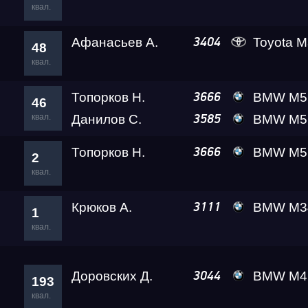
квал.
RDRC 2026 5 этап
Афанасьев А.
Toyota Ma
3404
48
квал.
Test & Tune Super P
Топорков Н.
BMW M5 (F90) Com
3666
46
квал.
Данилов С.
BMW M5 Ale
3585
Test & Tune PRO
Топорков Н.
BMW M5 (F90) Com
3666
2
RDRC Сибирь 4 этап
квал.
Крюков А.
BMW M340 Kardashi
3111
1
Сибирь Гандикап
квал.
Кубок Алтайского кра
Доровских Д.
BMW M4 A2 
3044
193
квал.