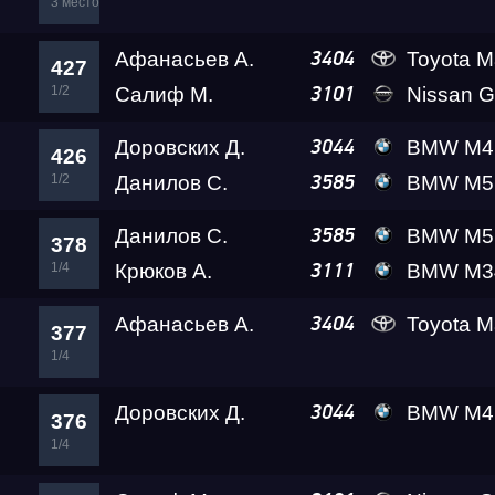
3 место
Афанасьев А.
Toyota Ma
3404
427
1/2
Салиф М.
Nissan GT-R (R35) Re
3101
Доровских Д.
BMW M4 A2 
3044
426
1/2
Данилов С.
BMW M5 Ale
3585
Данилов С.
BMW M5 Ale
3585
378
1/4
Крюков А.
BMW M340 Kardashi
3111
Афанасьев А.
Toyota Ma
3404
377
1/4
Доровских Д.
BMW M4 A2 
3044
376
1/4