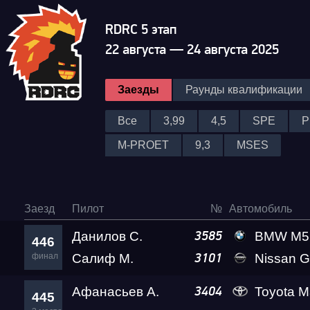
RDRC 5 этап
22 августа — 24 августа 2025
Заезды
Раунды квалификации
Все
3,99
4,5
SPE
P
M-PROET
9,3
MSES
Заезд
Пилот
№
Автомобиль
Данилов С.
BMW M5 Ale
3585
446
финал
Салиф М.
Nissan GT-R (R35) Re
3101
Афанасьев А.
Toyota Ma
3404
445