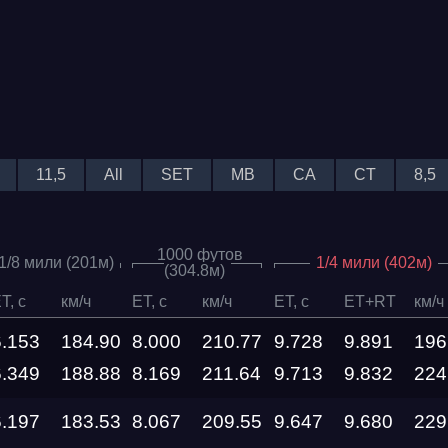
11,5
All
SET
MB
CA
CT
8,5
1000 футов
1/8 мили (201м)
1/4 мили (402м)
(304.8м)
T, c
км/ч
ET, c
км/ч
ET, c
ET+RT
км/ч
6.153
184.90
8.000
210.77
9.728
9.891
196
6.349
188.88
8.169
211.64
9.713
9.832
224
6.197
183.53
8.067
209.55
9.647
9.680
229