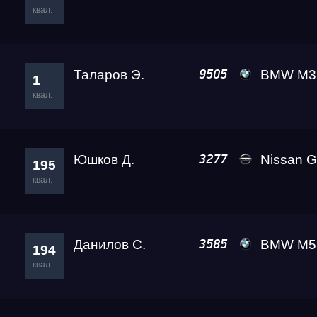
квал.
Test & Tune Private
Таларов Э.
BMW M3 A2 
9505
1
Сибирь Гандикап
квал.
Чемпионат Алтайског
Юшков Д.
Nissan GT-R
3277
195
квал.
Медиа Гонки 2026
Test & Tune Street
Данилов С.
BMW M5 Ale
3585
194
квал.
RDRC 2026 3 этап