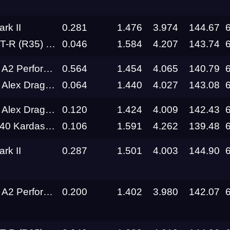
rk II
0.281
1.476
3.974
144.67
al Performance R1000+
0.046
1.584
4.207
143.74
Performance
0.564
1.454
4.065
140.79
x Drag Team
0.064
1.440
4.027
143.08
x Drag Team
0.120
1.424
4.009
142.43
an Real Performance
0.106
1.591
4.262
139.48
rk II
0.287
1.501
4.003
144.90
Performance
0.200
1.402
3.980
142.07