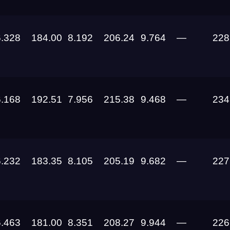
16.08.2026
07.08.2026 —
6.328
184.00
8.192
206.24
9.764
—
228
09.08.2026
06.08.2026
6.168
192.51
7.956
215.38
9.468
—
234
01.08.2026
25.07.2026 —
26.07.2026
6.232
183.35
8.105
205.19
9.682
—
227
25.07.2026 —
26.07.2026
24.07.2026 —
6.463
181.00
8.351
208.27
9.944
—
226
26.07.2026