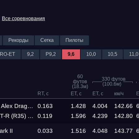
Все соревнования
Рекорды
Сетка
Пилоты
RO-ET
9,2
P9,2
9,6
10,0
10,5
11,0
60
330 футов
футов
(100.6м)
(18.3м)
RT, c
ET, c
ET, c
км/ч
E
x Drag Team
0.163
1.428
4.004
142.66
al Performance R1000+
0.119
1.596
4.239
142.80
rk II
0.033
1.516
4.048
143.77