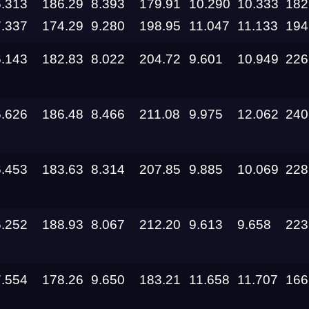
6.313
186.29
8.393
179.91
10.290
10.333
182
7.337
174.29
9.280
198.95
11.047
11.133
194
6.143
182.83
8.022
204.72
9.601
10.949
226
6.626
186.48
8.466
211.08
9.975
12.062
240
6.453
183.63
8.314
207.85
9.885
10.069
228
6.252
188.93
8.067
212.20
9.613
9.658
223
7.554
178.26
9.650
183.21
11.658
11.707
166