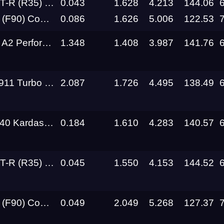
al Performance R1000+
0.043
1.628
4.213
144.06
petition OFFWARE
0.086
1.626
5.006
122.53
Performance
1.348
1.408
3.987
141.76
o Gosha Turbo Tech
2.087
1.726
4.495
138.49
an Real Performance
0.184
1.610
4.283
140.57
al Performance R1000+
0.045
1.550
4.153
144.52
petition OFFWARE
0.049
2.049
5.268
127.37