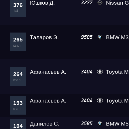
Юшков Д.
Nissan GT-R
3277
376
1/4
Таларов Э.
BMW M3 A2 
9505
Гонка
265
квал.
RDRC Юг 6 этап
Афанасьев А.
Toyota Ma
3404
264
Суперкубок RDRC 2
квал.
Test & Tune PRO
Афанасьев А.
Toyota Ma
3404
193
квал.
RDRC Юг 5 этап
Данилов С.
BMW M5 Ale
3585
104