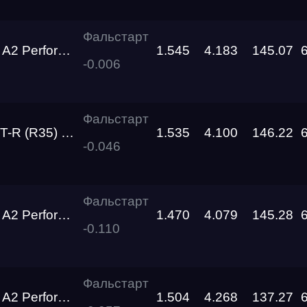
о федерального округа
Dragway
Фальстарт
RDRC
Performance
1.545
4.183
145.07
Racepark
-0.006
RDRC
RO
Racepark
Фальстарт
al Performance R1000+
1.535
4.100
146.22
RDRC
-0.046
Racepark
RDRC
26
Фальстарт
Racepark
Performance
1.470
4.079
145.28
-0.110
Evolution
Racepark
Фальстарт
Siberia
Performance
1.504
4.268
137.27
Dragway