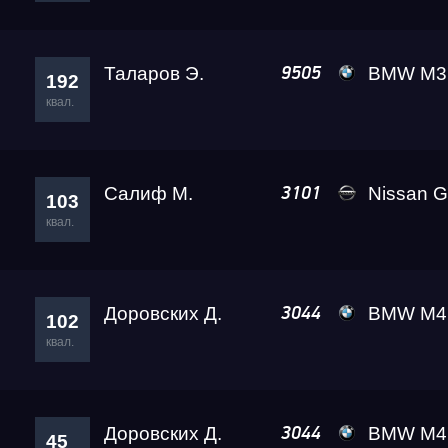
Чемпионат Сибирског
Таларов Э.
BMW M3 A2 
9505
RDRC 2026 4 этап
192
квал.
Test & Tune Super P
Салиф М.
Nissan GT-R (R35) Re
3101
103
Test & Tune PRO
квал.
Московская Миля 20
Доровских Д.
BMW M4 A2 
3044
102
квал.
RDRC Юг 4 этап
RDRC Сибирь 3 этап
Доровских Д.
BMW M4 A2 
3044
45