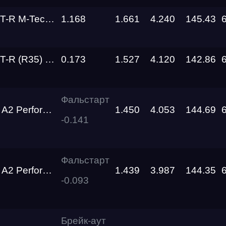
 М-Technology
1.168
1.661
4.240
145.43
al Performance R1000+
0.173
1.527
4.120
142.86
Фальстарт
Performance
1.450
4.053
144.69
-0.141
Фальстарт
Performance
1.439
3.987
144.35
-0.093
Брейк-аут