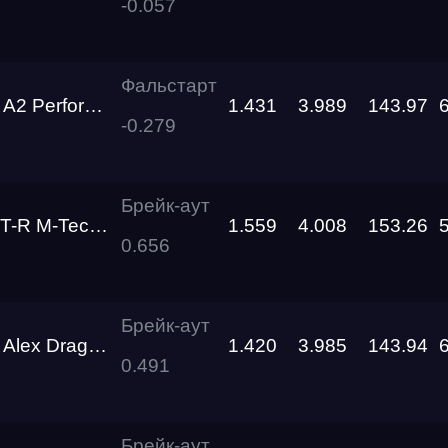
-0.057
RDRC
Racepark
Фальстарт
Performance
1.431
3.989
143.97
Siberia
-0.279
Dragway
Siberia
о края
Dragway
Брейк-аут
 М-Technology
1.559
4.008
153.26
0.656
Игора Драйв
RDRC
Брейк-аут
Racepark
x Drag Team
1.420
3.985
143.94
0.491
RDRC
Racepark
Брейк-аут