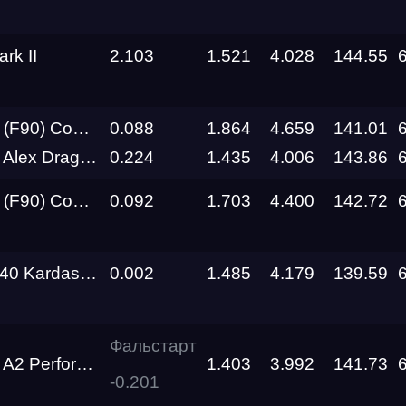
RDRC
Racepark
rk II
2.103
1.521
4.028
144.55
RDRC
RO
Racepark
petition OFFWARE
0.088
1.864
4.659
141.01
RDRC
x Drag Team
0.224
1.435
4.006
143.86
Racepark
petition OFFWARE
0.092
1.703
4.400
142.72
Siberia
Dragway
an Real Performance
0.002
1.485
4.179
139.59
Siberia
Dragway
Siberia
Фальстарт
я
Dragway
Performance
1.403
3.992
141.73
-0.201
Siberia