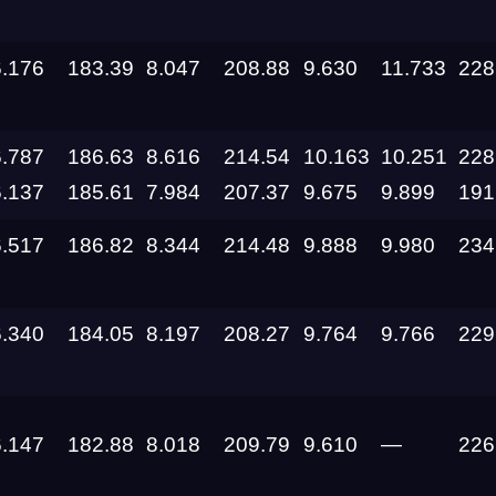
28.08.2026 —
30.08.2026
6.176
183.39
8.047
208.88
9.630
11.733
228
27.08.2026
6.787
186.63
8.616
214.54
10.163
10.251
228
6.137
185.61
7.984
207.37
9.675
9.899
191
22.08.2026
6.517
186.82
8.344
214.48
9.888
9.980
234
14.08.2026 —
16.08.2026
6.340
184.05
8.197
208.27
9.764
9.766
229
14.08.2026 —
16.08.2026
14.08.2026 —
16.08.2026
6.147
182.88
8.018
209.79
9.610
—
226
14.08.2026 —