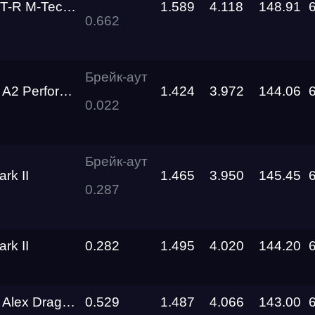
 М-Technology
1.589
4.118
148.91
0.662
Брейк-аут
Performance
1.424
3.972
144.06
Трасса
0.022
Evolution
Racepark
Брейк-аут
rk II
1.465
3.950
145.45
RDRC
0.287
026
Racepark
RDRC
rk II
0.282
1.495
4.020
144.20
Racepark
Evolution
Racepark
x Drag Team
0.529
1.487
4.066
143.00