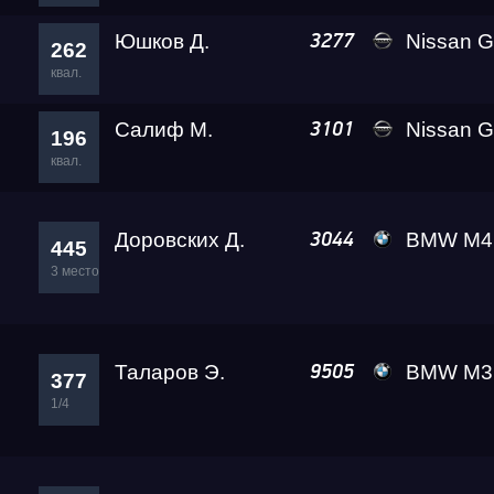
Юшков Д.
Nissan GT-R
3277
262
квал.
Салиф М.
Nissan GT-R (R35) Re
3101
196
квал.
Доровских Д.
BMW M4 A2 
3044
445
3 место
Таларов Э.
BMW M3 A2 
9505
377
1/4