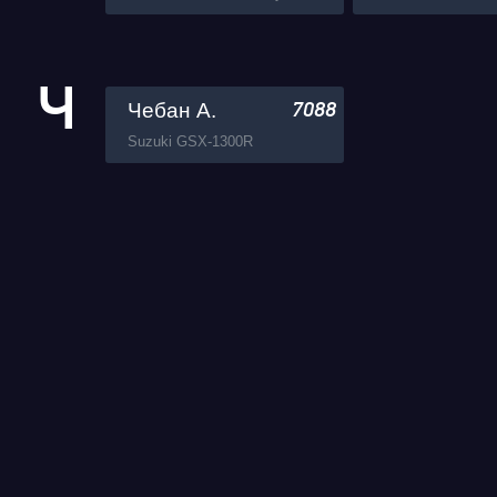
Ч
Чебан А.
7088
Suzuki GSX-1300R