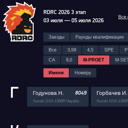
RDRC 2026 3 этап
Все
03 июля — 05 июля 2026
Заезды
Раунды квалификации
Все
3,99
4,5
SPE
P
CA
8,0
M-PROET
M-SE
Имени
Номеру
Г
Годунова Н.
Горбачев И.
8049
Suzuki GSX-1300R Hayabusa Busa Zone