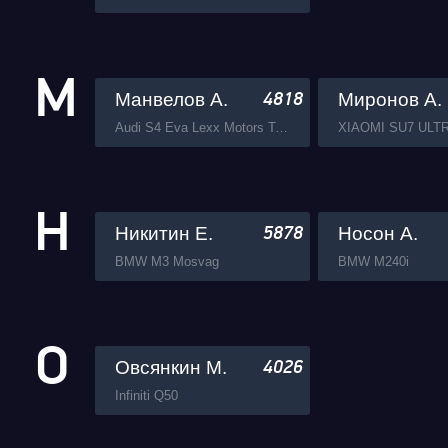
М
Манвелов А.
Миронов А.
4818
Audi S4 Eva Lexx Motors Team
Н
Никитин Е.
Носон А.
5878
BMW M3 Mosvag
BMW M240i
О
Овсянкин М.
4026
Infiniti Q50