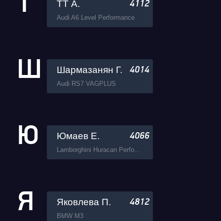
Т
ТТ А.
4112
Audi A6 Level Performance
Ш
Шармазанян Г.
4014
Audi RS7 VAGPLUS
Ю
Юмаев Е.
4066
Lamborghini Huracan Perfomante LP640-4 VAGPLUS
Я
Яковлева П.
4812
BMW M3