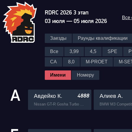
RDRC 2026 3 этап
Все
03 июля — 05 июля 2026
Заезды
Раунды квалификации
Все
3,99
4,5
SPE
P
CA
8,0
M-PROET
M-SE
Имени
Номеру
А
Авдейко К.
Алиев А.
4888
Nissan GT-R Gosha Turbo Tech
BMW M3 Competit