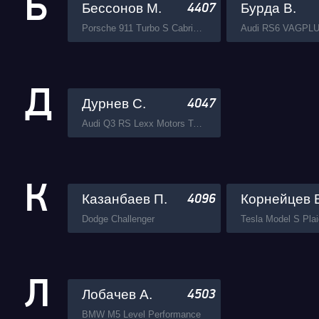
Б
Бессонов М.
Бурда В.
4407
Porsche 911 Turbo S Cabrio VAGPLUS
Audi RS6 VAGPL
Д
Дурнев С.
4047
Audi Q3 RS Lexx Motors Team
К
Казанбаев П.
Корнейцев 
4096
Dodge Challenger
Tesla Model S Plai
Л
Лобачев А.
4503
BMW M5 Level Performance