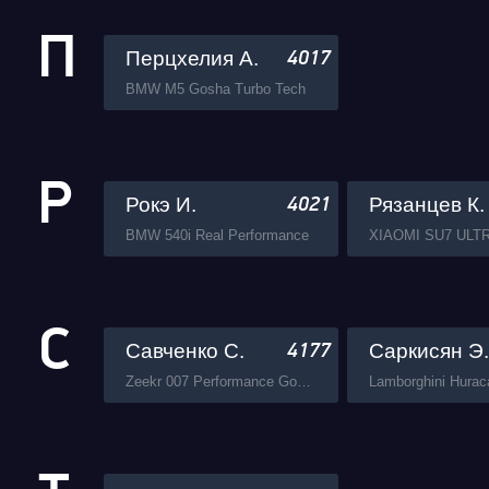
П
Перцхелия А.
4017
BMW M5 Gosha Turbo Tech
Р
Рокэ И.
Рязанцев К.
4021
BMW 540i Real Performance
С
Савченко С.
Саркисян Э.
4177
Zeekr 007 Performance Gosha Turbo Tech