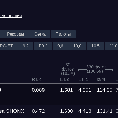
ревнования
Рекорды
Сетка
Пилоты
RO-ET
9,2
P9,2
9,6
10,0
10,5
11,0
60
330 футов
футов
(100.6м)
(18.3м)
RT, c
ET, c
ET, c
км/ч
E
3
0.089
1.681
4.851
114.85
rsa SHONX
0.472
1.630
4.413
131.41