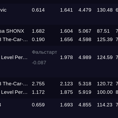
Siberia
Dragway
vic
0.614
1.641
4.479
130.48
Siberia
я
Dragway
rsa SHONX
1.682
1.604
5.067
87.51
Siberia
e-Car-Clinic
0.190
1.656
4.598
125.39
о федерального округа
Dragway
Фальстарт
RDRC
el Performance
1.978
4.989
124.59
Racepark
-0.087
RDRC
RO
Racepark
e-Car-Clinic
2.755
2.123
5.318
120.72
el Performance
1.172
1.875
5.919
100.00
RDRC
Racepark
3
0.659
1.693
4.855
114.23
RDRC
26
Racepark