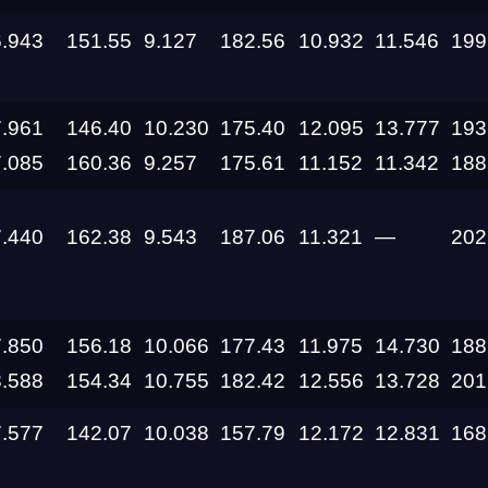
14.08.2026 —
16.08.2026
6.943
151.55
9.127
182.56
10.932
11.546
199
14.08.2026 —
16.08.2026
7.961
146.40
10.230
175.40
12.095
13.777
193
14.08.2026 —
7.085
160.36
9.257
175.61
11.152
11.342
188
16.08.2026
07.08.2026 —
7.440
162.38
9.543
187.06
11.321
—
202
09.08.2026
06.08.2026
7.850
156.18
10.066
177.43
11.975
14.730
188
8.588
154.34
10.755
182.42
12.556
13.728
201
01.08.2026
7.577
142.07
10.038
157.79
12.172
12.831
168
25.07.2026 —
26.07.2026