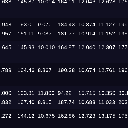
7.638
145.87
10.004
164.01
12.046
12.628
176
11.09.2026
6.948
163.01
9.070
184.43
10.874
11.127
199
05.09.2026 —
6.957
161.11
9.087
181.77
10.914
11.152
195
06.09.2026
7.645
145.93
10.010
164.87
12.040
12.307
177
28.08.2026 —
30.08.2026
6.789
164.46
8.867
190.38
10.674
12.761
196
27.08.2026
22.08.2026
8.000
103.81
11.806
94.22
15.715
16.350
86.
6.832
167.40
8.915
187.74
10.683
11.033
203
14.08.2026 —
16.08.2026
8.272
144.12
10.675
162.86
12.723
13.175
175