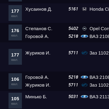
Сибирь Гандикап
Хусаинов Д.
Honda Ci
5161
177
квал.
Кубок Алтайского кра
Степанов С.
Opel Co
5402
176
квал.
Горовой А.
ВАЗ 2108 Th
5218
Чемпионат Сибирског
Журиков И.
Заз 1102 Lev
5711
RDRC 2026 4 этап
177
квал.
Test & Tune Super P
Горовой А.
ВАЗ 2108 Th
5218
106
квал.
Журиков И.
Заз 1102 Lev
5711
Test & Tune PRO
Минько Б.
ВАЗ 211
5031
105
квал.
Московская Миля 20