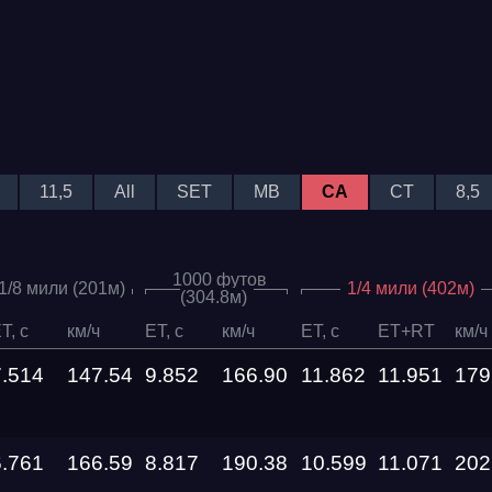
11,5
All
SET
MB
CA
CT
8,5
1000 футов
1/8 мили (201м)
1/4 мили (402м)
(304.8м)
T, c
км/ч
ET, c
км/ч
ET, c
ET+RT
км/ч
7.514
147.54
9.852
166.90
11.862
11.951
179
6.761
166.59
8.817
190.38
10.599
11.071
202