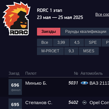
RDRC 1 этап
Все со
23 мая — 25 мая 2025
Заезды
Раунды квалификации
Все
3,99
4,5
SPE
P
M-PROET
9,3
MSES
Заезд
Пилот
№
Автомобиль
Минько Б.
ВАЗ 211
5031
696
финал
Степанов С.
Opel Co
5402
695