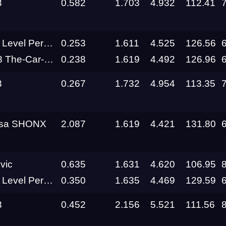
3
0.582
1.703
4.932
112.41
RDRC
Racepark
el Performance
0.253
1.611
4.525
126.56
Evolution
e-Car-Clinic
0.238
1.619
4.492
126.96
Racepark
3
0.267
1.732
4.954
113.35
RDRC
Racepark
RDRC
rsa SHONX
2.087
1.619
4.421
131.80
RO
Racepark
RDRC
vic
0.635
1.631
4.620
106.95
Racepark
el Performance
0.350
1.635
4.469
129.59
Siberia
Dragway
3
0.452
2.156
5.521
111.56