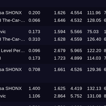
rsa SHONX
0.200
1.626
4.554
111.96
e-Car-Clinic
0.066
1.646
4.532
128.05
vic
0.173
1.594
5.566
75.03
e-Car-Clinic
0.310
1.628
4.559
126.40
el Performance
0.096
2.679
5.965
122.20
3
0.173
1.723
4.899
114.03
Трасса
rsa SHONX
0.708
1.661
4.526
129.36
Evolution
Racepark
rsa SHONX
1.400
1.625
4.419
132.13
vic
1.106
2.864
5.752
131.08
RDRC
026
Racepark