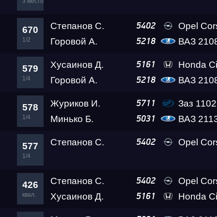
3 место
Степанов С.
Opel Co
5402
670
1/2
Горовой А.
ВАЗ 2108 Th
5218
Хусаинов Д.
Honda Ci
5161
579
1/4
Горовой А.
ВАЗ 2108 Th
5218
Журиков И.
Заз 1102 Lev
5711
578
1/4
Минько Б.
ВАЗ 211
5031
Гонка
Степанов С.
Opel Co
5402
577
1/4
RDRC Юг 6 этап
Степанов С.
Opel Co
5402
426
квал.
Хусаинов Д.
Honda Ci
5161
Суперкубок RDRC 2