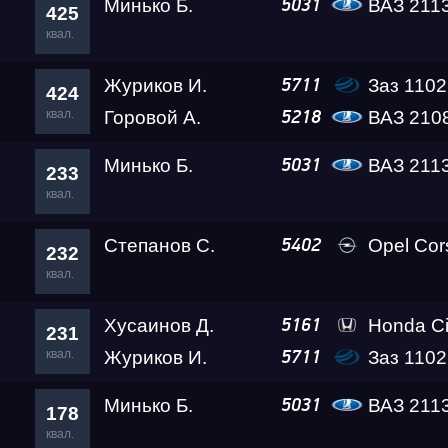
Минько Б.
ВАЗ 211
5031
425
квал.
Test & Tune PRO
Журиков И.
Заз 1102 Lev
5711
424
RDRC Юг 5 этап
квал.
Горовой А.
ВАЗ 2108 Th
5218
Минько Б.
ВАЗ 211
5031
233
RDRC 2026 5 этап
квал.
Степанов С.
Opel Co
5402
Test & Tune Super P
232
квал.
Test & Tune PRO
Хусаинов Д.
Honda Ci
5161
231
квал.
Журиков И.
Заз 1102 Lev
5711
RDRC Сибирь 4 этап
Минько Б.
ВАЗ 211
5031
178
квал.