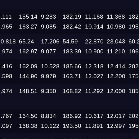
7.111
155.14
9.283
182.19
11.168
11.368
182
6.965
163.27
9.085
182.42
10.914
10.980
195
10.818
65.24
17.206
54.59
22.870
23.043
60.
6.974
162.97
9.077
183.39
10.900
11.210
196
8.416
162.09
10.528
185.66
12.318
12.414
202
7.598
144.90
9.979
163.71
12.027
12.200
175
Дата проведения
6.974
148.51
9.350
168.82
11.292
12.000
185
03.10.2026 —
04.10.2026
6.767
164.50
8.834
186.92
10.617
12.017
202
8.097
168.38
10.122
193.50
11.891
12.997
195
12.09.2026 —
13.09.2026