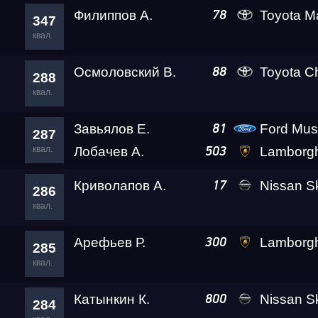
Филиппов А.
Toyota Mark II Kv
78
347
квал.
Осмоловский В.
Toyota C
88
288
квал.
Завьялов Е.
Ford Mus
81
287
квал.
Лобачев А.
Lamborghini Huracan LP610-4
503
Криволапов А.
Nissan Sk
17
286
квал.
Арефьев Р.
Lamborghini Huracan LP610-4
300
285
квал.
Катынкин К.
Nissan S
800
284