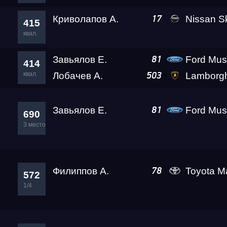
Криволапов А.
Nissan Sk
17
415
квал.
Завьялов Е.
Ford Mus
81
414
квал.
Лобачев А.
Lamborghini Huracan LP610-4
503
Завьялов Е.
Ford Mus
81
690
3 место
Филиппов А.
Toyota Mark II Kv
78
572
1/4