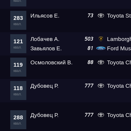
квал.
Ильясов Е.
Toyota St
73
283
квал.
Лобачев А.
Lamborghini Huracan LP610-4
503
121
квал.
Завьялов Е.
Ford Mus
81
Осмоловский В.
Toyota C
88
119
квал.
Дубовец Р.
Toyota C
777
118
квал.
Дубовец Р.
Toyota C
777
288
квал.