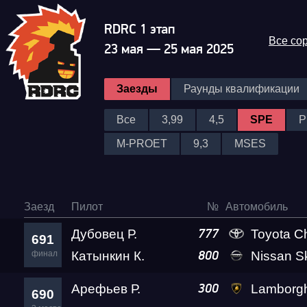
RDRC 1 этап
Все со
23 мая — 25 мая 2025
Заезды
Раунды квалификации
Все
3,99
4,5
SPE
P
M-PROET
9,3
MSES
Заезд
Пилот
№
Автомобиль
Дубовец Р.
Toyota C
777
691
финал
Катынкин К.
Nissan S
800
Арефьев Р.
Lamborghini Huracan LP610-4
300
690