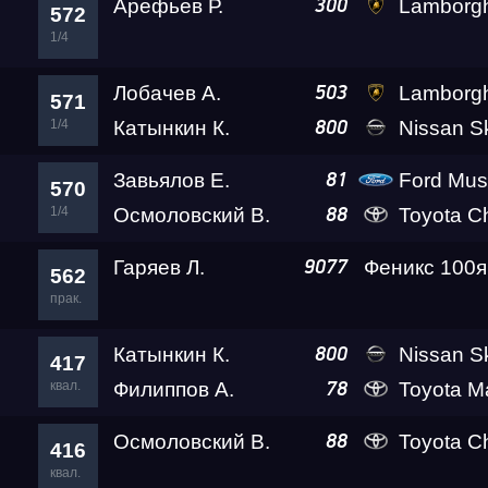
Арефьев Р.
Lamborghini Huracan LP610-4
300
572
1/4
Лобачев А.
Lamborghini Huracan LP610-4
503
571
1/4
Катынкин К.
Nissan S
800
Завьялов Е.
Ford Mus
81
570
1/4
Осмоловский В.
Toyota C
88
Гаряев Л.
Феникс 100я
9077
562
прак.
Катынкин К.
Nissan S
800
417
квал.
Филиппов А.
Toyota Mark II Kv
78
Осмоловский В.
Toyota C
88
416
квал.