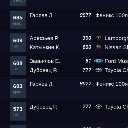
3 место
Гаряев Л.
Феникс 100я
9077
685
прак.
Арефьев Р.
Lamborghini Huracan LP610-4
300
609
1/2
Катынкин К.
Nissan S
800
Завьялов Е.
Ford Mus
81
608
1/2
Дубовец Р.
Toyota C
777
Гаряев Л.
Феникс 100я
9077
603
прак.
Дубовец Р.
Toyota C
777
573
1/4