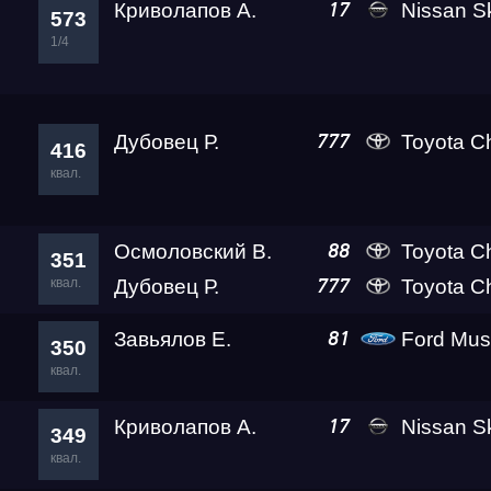
Криволапов А.
Nissan Sk
17
573
1/4
Дубовец Р.
Toyota C
777
416
квал.
Осмоловский В.
Toyota C
88
351
квал.
Дубовец Р.
Toyota C
777
Завьялов Е.
Ford Mus
81
350
квал.
Криволапов А.
Nissan Sk
17
349
квал.