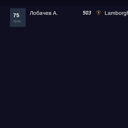
Лобачев А.
Lamborghini Huracan LP610-4
503
75
прак.
Гонка
RDRC Юг 6 этап
Суперкубок RDRC 2026
Test & Tune PRO