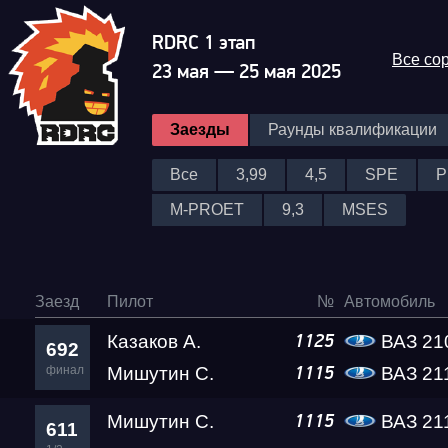
RDRC 1 этап
Все со
23 мая — 25 мая 2025
Заезды
Раунды квалификации
Все
3,99
4,5
SPE
P
M-PROET
9,3
MSES
Заезд
Пилот
№
Автомобиль
Гонка
Казаков А.
ВАЗ 21
1125
692
финал
Мишутин С.
ВАЗ 21
1115
RDRC Юг 6 этап
Мишутин С.
ВАЗ 21
1115
611
Суперкубок RDRC 2