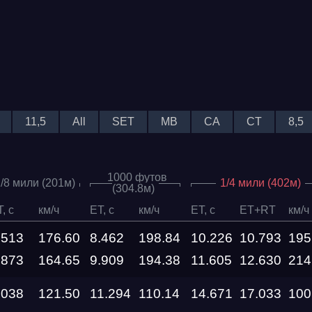
11,5
All
SET
MB
CA
CT
8,5
1000 футов
/8 мили (201м)
1/4 мили (402м)
(304.8м)
, c
км/ч
ET, c
км/ч
ET, c
ET+RT
км/ч
Дата проведения
.513
176.60
8.462
198.84
10.226
10.793
195
03.10.2026 —
.873
164.65
9.909
194.38
11.605
12.630
214
04.10.2026
.038
121.50
11.294
110.14
14.671
17.033
100
12.09.2026 —