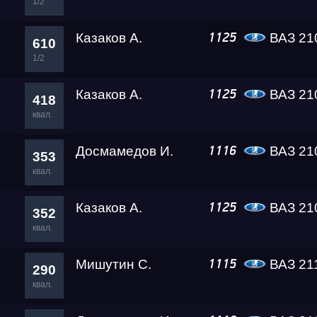
1/2
Казаков А.
ВАЗ 21
1125
610
Test & Tune PRO
1/2
Казаков А.
ВАЗ 21
1125
RDRC Юг 5 этап
418
квал.
RDRC 2026 5 этап
Досмамедов И.
ВАЗ 21
1116
353
квал.
Test & Tune Super P
Казаков А.
ВАЗ 21
1125
352
квал.
Test & Tune PRO
Мишутин С.
ВАЗ 21
1115
290
квал.
RDRC Сибирь 4 этап