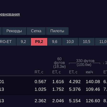
ревнования
Рекорды
Сетка
Пилоты
RO-ET
9,2
P9,2
9,6
10,0
10,5
11,0
60
330 футов
футов
1
(100.6м)
(18.3м)
RT, c
ET, c
ET, c
км/ч
ET
Трасса
01
0.567
1.616
4.292
140.08
6
Evolution
13
1.025
1.752
5.376
109.46
7
Racepark
13
2.362
2.046
5.154
126.60
8
RDRC
026