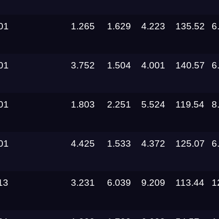
Racepark
01
1.265
1.629
4.223
135.52
6
RDRC
Racepark
Evolution
01
3.752
1.504
4.001
140.57
6
Racepark
RDRC
01
1.803
2.251
5.524
119.54
8
Racepark
RDRC
RO
Racepark
01
4.425
1.533
4.372
125.07
6
RDRC
Racepark
13
3.231
6.039
9.209
113.44
1
Siberia
Dragway