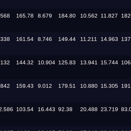
13.09.2026
.568
165.78
8.679
184.80
10.562
11.827
182
11.09.2026
05.09.2026 —
.338
161.54
8.746
149.44
11.211
14.963
137
06.09.2026
28.08.2026 —
.132
144.32
10.904
125.83
13.941
15.744
106
30.08.2026
27.08.2026
.842
159.43
9.012
179.51
10.880
15.305
191
22.08.2026
2.586
103.54
16.443
92.38
20.488
23.719
83.
14.08.2026 —
16.08.2026