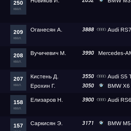
Новиков И.
BMW M3 Competiti
2052
250
квал.
Оганесян А.
Audi RS7 (4K
3888
209
квал.
Вучичевич М.
3990
208
квал.
Кистень Д.
Audi S5 
3550
207
квал.
Ерохин Г.
BMW X6 M A
3050
Елизаров Н.
Audi RS6
3900
158
квал.
Саркисян Э.
BMW M5 Gosh
3171
157