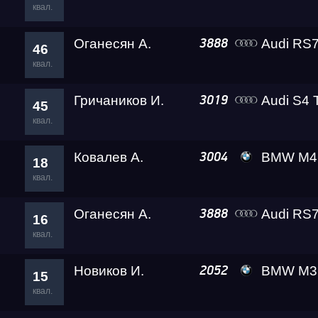
квал.
Оганесян А.
Audi RS7 (4K
3888
46
квал.
Гричаников И.
Audi S4 
3019
45
квал.
Ковалев А.
BMW M4 Leve
3004
18
квал.
Оганесян А.
Audi RS7 (4K
3888
16
квал.
Новиков И.
BMW M3 Competiti
2052
15
квал.