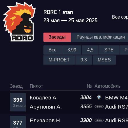
RDRC 1 этап
Все со
23 мая — 25 мая 2025
Заезды
Раунды квалификации
Все
3,99
4,5
SPE
P
M-PROET
9,3
MSES
Заезд
Пилот
№
Автомобиль
Ковалев А.
BMW M4 Leve
3004
399
3 место
Арутюнян А.
Audi RS7
3555
Елизаров Н.
Audi RS6
3900
377