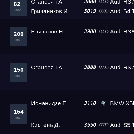
Оганесян А.
Audi RS7 (4K
3888
82
квал.
Гричаников И.
Audi S4 
3019
Елизаров Н.
Audi RS6
3900
206
квал.
Оганесян А.
Audi RS7 (4K
3888
156
квал.
Ионанидзе Г.
BMW X5M Competitio
3110
154
квал.
Кистень Д.
Audi S5 
3550