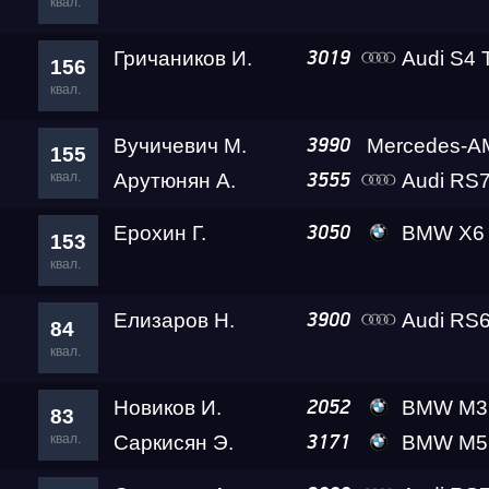
квал.
Гричаников И.
Audi S4 
3019
156
квал.
Вучичевич М.
3990
155
квал.
Арутюнян А.
Audi RS7
3555
Ерохин Г.
BMW X6 M A
3050
153
квал.
Елизаров Н.
Audi RS6
3900
84
квал.
Новиков И.
BMW M3 Competiti
2052
83
квал.
Саркисян Э.
BMW M5 Gosh
3171