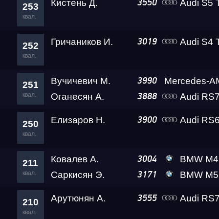
Кистень Д.
Audi S5 
3550
253
квал.
Гричаников И.
Audi S4 
3019
252
квал.
Вучичевич М.
3990
251
квал.
Оганесян А.
Audi RS7 (4K
3888
Елизаров Н.
Audi RS6
3900
250
квал.
Ковалев А.
BMW M4 Leve
3004
211
квал.
Саркисян Э.
BMW M5 Gosh
3171
Арутюнян А.
Audi RS7
3555
210
квал.