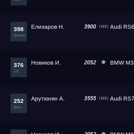
Елизаров Н.
Audi RS6
3900
398
финал
Новиков И.
BMW M3 Competiti
2052
376
1/2
Арутюнян А.
Audi RS7
3555
252
квал.