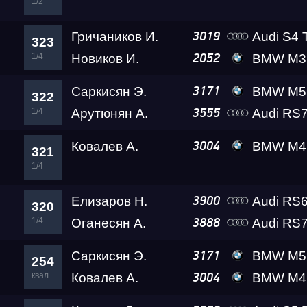
1/2
Гричаников И.
Audi S4 
3019
323
1/4
Новиков И.
BMW M3 Competiti
2052
Саркисян Э.
BMW M5 Gosh
3171
322
1/4
Арутюнян А.
Audi RS7
3555
Ковалев А.
BMW M4 Leve
3004
321
1/4
Елизаров Н.
Audi RS6
3900
320
1/4
Оганесян А.
Audi RS7 (4K
3888
Саркисян Э.
BMW M5 Gosh
3171
254
квал.
Ковалев А.
BMW M4 Leve
3004