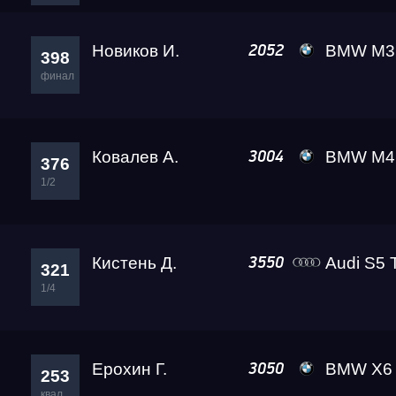
Новиков И.
BMW M3 Competiti
2052
398
финал
Ковалев А.
BMW M4 Leve
3004
376
1/2
Кистень Д.
Audi S5 
3550
321
1/4
Ерохин Г.
BMW X6 M A
3050
253
квал.