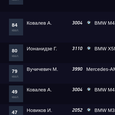
Ковалев А.
BMW M4 Leve
3004
84
квал.
Ионанидзе Г.
BMW X5M Competitio
3110
80
квал.
Вучичевич М.
3990
79
квал.
Ковалев А.
BMW M4 Leve
3004
49
квал.
Новиков И.
BMW M3 Competiti
2052
47