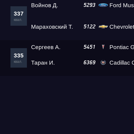
Войнов Д.
Ford Mus
5293
337
квал.
Мараховский Т.
Chevrole
5122
Сергеев А.
Pontiac Gr
5451
335
квал.
Таран И.
Cadillac
6369
Гонка