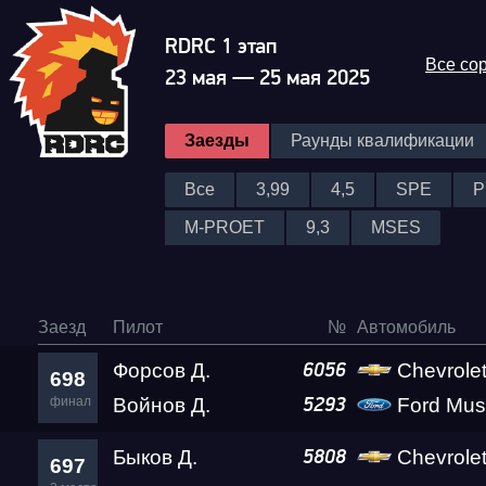
RDRC 1 этап
Все со
23 мая — 25 мая 2025
Заезды
Раунды квалификации
Все
3,99
4,5
SPE
P
M-PROET
9,3
MSES
Заезд
Пилот
№
Автомобиль
Форсов Д.
Chevrole
6056
698
финал
Войнов Д.
Ford Mus
5293
Быков Д.
Chevrolet
5808
697