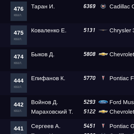
Таран И.
Cadillac
6369
476
квал.
Коваленко Е.
Chrysler
5131
475
квал.
Быков Д.
Chevrolet
5808
474
квал.
Епифанов К.
Pontiac F
5770
444
квал.
Войнов Д.
Ford Mus
5293
442
квал.
Мараховский Т.
Chevrole
5122
Сергеев А.
Pontiac Gr
5451
441