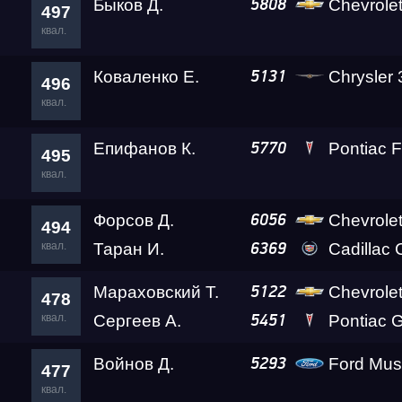
Быков Д.
Chevrolet
5808
497
квал.
Коваленко Е.
Chrysler
5131
496
квал.
Епифанов К.
Pontiac F
5770
495
квал.
Форсов Д.
Chevrole
6056
494
квал.
Таран И.
Cadillac
6369
Мараховский Т.
Chevrole
5122
478
квал.
Сергеев А.
Pontiac Gr
5451
Войнов Д.
Ford Mus
5293
477
квал.