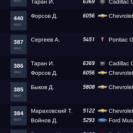
квал.
Таран И.
Cadillac
6369
Форсов Д.
Chevrole
6056
440
квал.
Сергеев А.
Pontiac Gr
5451
387
квал.
Таран И.
Cadillac
6369
386
квал.
Форсов Д.
Chevrole
6056
Быков Д.
Chevrolet
5808
385
квал.
Мараховский Т.
Chevrole
5122
384
квал.
Войнов Д.
Ford Mus
5293