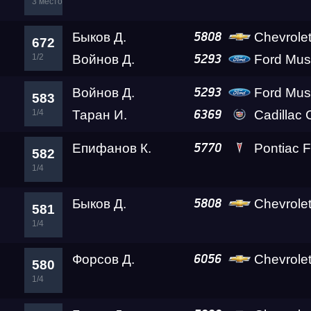
3 место
Быков Д.
Chevrolet
5808
672
1/2
Войнов Д.
Ford Mus
5293
Войнов Д.
Ford Mus
5293
583
1/4
Таран И.
Cadillac
6369
Епифанов К.
Pontiac F
5770
582
1/4
Быков Д.
Chevrolet
5808
581
1/4
Форсов Д.
Chevrole
6056
580
1/4