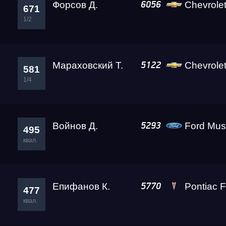
Форсов Д.
Chevrole
6056
671
1/2
Мараховский Т.
Chevrole
5122
581
1/4
Войнов Д.
Ford Mus
5293
495
квал.
Епифанов К.
Pontiac F
5770
477
квал.