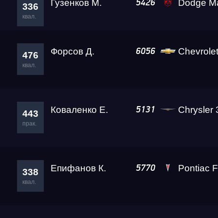
Гузенков М.
Dodge M
5426
336
квал.
Форсов Д.
Chevrole
6056
476
квал.
Коваленко Е.
Chrysler
5131
443
прак.
Епифанов К.
Pontiac F
5770
338
квал.