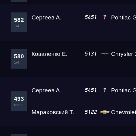
Сергеев А.
Pontiac Gr
5451
582
1/4
Коваленко Е.
Chrysler
5131
580
1/4
Сергеев А.
Pontiac Gr
5451
493
квал.
Мараховский Т.
Chevrole
5122