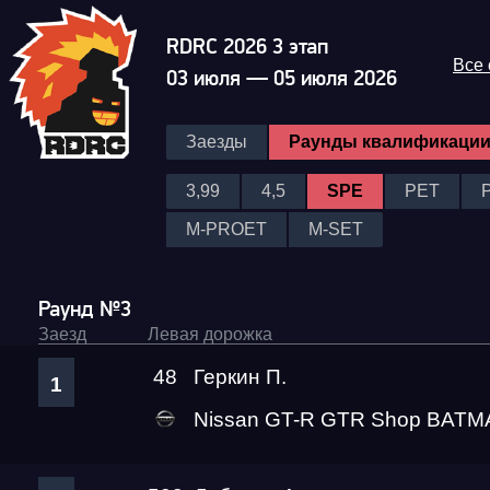
RDRC 2026 3 этап
Все
03 июля — 05 июля 2026
Заезды
Раунды квалификаци
3,99
4,5
SPE
PET
M-PROET
M-SET
Раунд №3
Заезд
Левая дорожка
48
Геркин П.
1
Nissan GT-R GTR Shop BAT