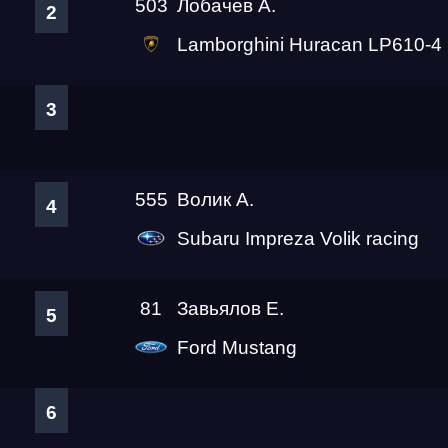
503
Лобачев А.
2
Lamborghini Huracan LP610-4
3
555
Волик А.
4
Subaru Impreza Volik racing
81
Завьялов Е.
5
Ford Mustang
6