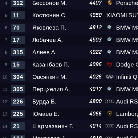
312
Бессонов М.
Porsche 911 Tu
4407
Гонка
11
Костюнин С.
4050
RDRC Юг 6 этап
70
Яковлева П.
BMW M
4812
17
Лобачев А.
BMW M5 Lev
4503
Суперкубок RDRC 2
315
Алиев А.
BMW M3 
4022
15
Казанбаев П.
Dodge C
4096
Test & Tune PRO
304
Овсянкин М.
Infiniti 
4026
305
Перцхелия А.
BMW M5 Gos
4017
RDRC Юг 5 этап
226
Бурда В.
Audi R
4800
RDRC 2026 5 этап
225
Юмаев Е.
Lamborghini Huracan 
4066
21
Шармазанян Г.
Audi R
4014
Test & Tune Super P