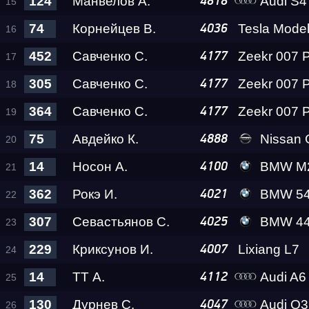
124
Манвелов А.
Audi S4 Eva 
4818
74
Корнейцев В.
Tesla Model
4036
Test & Tune PRO
452
Савченко С.
4177
305
Савченко С.
4177
RDRC Сибирь 4 этап
364
Савченко С.
4177
Сибирь Гандикап
75
Авдейко К.
Nissan GT-R 
4888
14
Носон А.
BMW M2
4100
Кубок Алтайского кра
362
Рокэ И.
BMW 540i R
4021
307
Севастьянов С.
BMW 440 Lev
4025
Чемпионат Сибирског
229
Криксунов И.
Lixiang L7
4007
14
ТТ А.
Audi A6 Lev
4112
RDRC 2026 4 этап
130
Дурнев С.
Audi Q3 RS L
4047