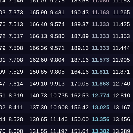
14
7.145
161.07
9.275
183.58
11.080
11.153
03
7.373
165.90
9.431
190.43
11.163
11.265
22.08.2026
76
7.513
166.40
9.574
189.37
11.333
11.425
72
7.517
166.13
9.580
187.89
11.333
11.353
14.08.2026 —
16.08.2026
79
7.508
166.36
9.571
189.13
11.333
11.444
14.08.2026 —
01
7.708
162.60
9.804
187.16
11.573
11.905
16.08.2026
09
7.529
150.85
9.805
164.16
11.811
11.871
14.08.2026 —
16.08.2026
47
7.614
149.10
9.913
170.05
11.863
12.740
51
8.319
140.73
10.735
162.53
12.774
12.810
14.08.2026 —
16.08.2026
02
8.411
137.30
10.908
156.42
13.025
13.167
44
8.528
130.65
11.146
150.00
13.356
13.456
07.08.2026 —
09.08.2026
70
8.608
131.55
11.197
151.64
13.382
13.389