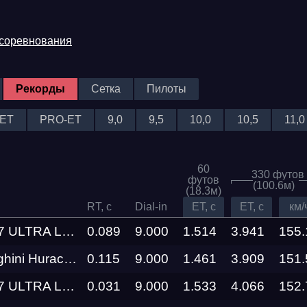
 соревнования
Рекорды
Сетка
Пилоты
ET
PRO-ET
9,0
9,5
10,0
10,5
11,0
60
330 футов
футов
(100.6м)
(18.3м)
RT, c
Dial-in
ET, c
ET, c
км/
XIAOMI SU7 ULTRA Level Performance
0.089
9.000
1.514
3.941
155.
610-4 HULK Gosha Turbo Tech
0.115
9.000
1.461
3.909
151.
XIAOMI SU7 ULTRA Level Performance
0.031
9.000
1.533
4.066
152.