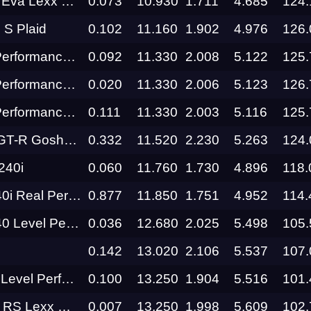
Lexx Motors Team
0.073
10.930
1.711
4.685
124.
 S Plaid
0.102
11.160
1.902
4.976
126.
RDRC
Racepark
Zeekr 007 Performance Gosha Turbo Tech
0.092
11.330
2.008
5.122
125.
Zeekr 007 Performance Gosha Turbo Tech
0.020
11.330
2.006
5.123
126.
Siberia
Dragway
Zeekr 007 Performance Gosha Turbo Tech
0.111
11.330
2.003
5.116
125.
Siberia
Gosha Turbo Tech
0.332
11.520
2.230
5.263
124.
Dragway
40i
0.060
11.760
1.730
4.896
118.
Siberia
я
Dragway
eal Performance
0.877
11.850
1.751
4.952
114.
el Performance
0.036
12.680
2.025
5.498
105.
Siberia
о федерального округа
Dragway
0.142
13.020
2.106
5.537
107.
el Performance
0.100
13.250
1.904
5.516
101.
RDRC
Racepark
exx Motors Team
0.007
13.250
1.998
5.609
102.