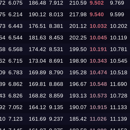
72
6.075
186.48
7.912
210.59
9.502
9.769
Дата проведения
75
6.214
190.12
8.013
217.98
9.540
9.599
03.10.2026 —
73
6.443
176.51
8.381
201.12
10.032
10.202
04.10.2026
54
6.544
181.63
8.453
202.25
10.045
10.119
12.09.2026 —
13.09.2026
68
6.568
174.42
8.531
199.50
10.191
10.781
62
6.715
173.04
8.691
198.90
10.343
10.545
11.09.2026
09
6.783
169.89
8.790
195.28
10.474
10.518
89
6.862
169.81
8.868
196.67
10.548
11.690
05.09.2026 —
06.09.2026
43
6.826
168.82
8.859
193.13
10.573
10.728
28.08.2026 —
92
7.052
164.12
9.135
190.07
10.915
11.133
30.08.2026
10
7.123
161.69
9.237
185.42
11.026
11.139
27.08.2026