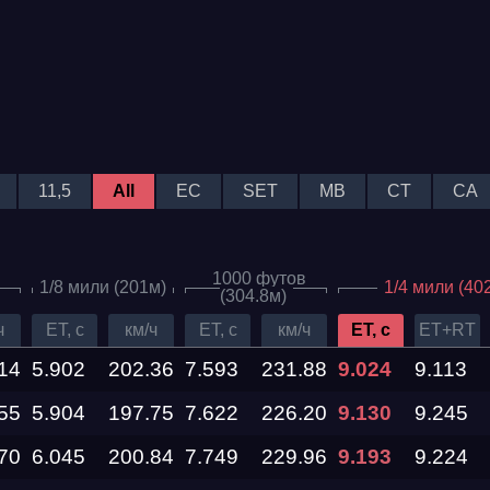
11,5
All
EC
SET
MB
CT
CA
1000 футов
1/8 мили (201м)
1/4 мили (40
(304.8м)
ч
ET, c
км/ч
ET, c
км/ч
ET, c
ET+RT
14
5.902
202.36
7.593
231.88
9.024
9.113
55
5.904
197.75
7.622
226.20
9.130
9.245
70
6.045
200.84
7.749
229.96
9.193
9.224