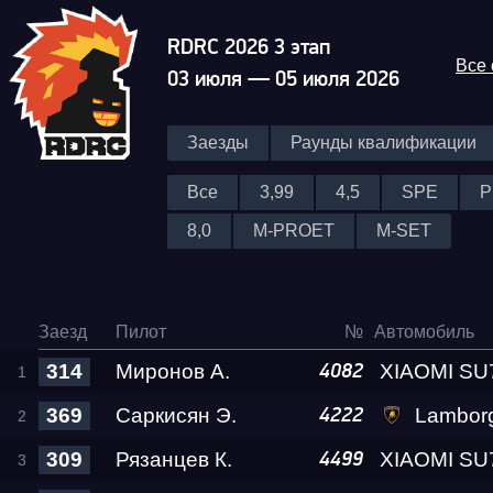
RDRC 2026 3 этап
Все
03 июля — 05 июля 2026
Заезды
Раунды квалификации
Все
3,99
4,5
SPE
P
8,0
M-PROET
M-SET
Заезд
Пилот
№
Автомобиль
314
Миронов А.
4082
369
Саркисян Э.
Lamborghini Huracan LP
4222
309
Рязанцев К.
4499