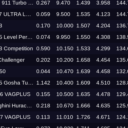
rbo S Cabrio VAGPLUS
0.267
9.470
1.439
3.958
144.
Трасса
XIAOMI SU7 ULTRA Level Performance
0.059
9.500
1.535
4.123
144.
Evolution
3
0.170
10.000
1.507
4.204
136.
Racepark
el Performance
0.074
9.950
1.550
4.308
138.
RDRC
026
Racepark
Competition
0.590
10.150
1.533
4.299
134.
hallenger
0.202
10.200
1.658
4.454
135.
RDRC
Racepark
Q50
0.044
10.470
1.639
4.458
132.
ha Turbo Tech
1.142
10.400
1.609
4.510
128.
Evolution
Racepark
S6 VAGPLUS
0.155
10.500
1.635
4.478
129.
RDRC
Perfomante LP640-4 VAGPLUS
0.218
10.670
1.666
4.635
125.
Racepark
S7 VAGPLUS
0.113
11.010
1.726
4.671
124.
RDRC
RO
Racepark