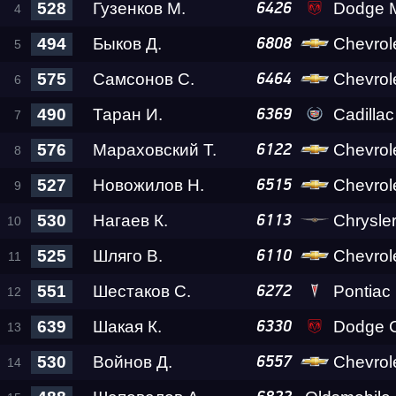
528
Гузенков М.
Dodge 
6426
494
Быков Д.
Chevrole
6808
575
Самсонов С.
Chevrolet T
6464
490
Таран И.
Cadilla
6369
576
Мараховский Т.
Chevrol
6122
527
Новожилов Н.
Chevrolet
6515
530
Нагаев К.
Chrysler Cr
6113
525
Шляго В.
Chevrole
6110
551
Шестаков С.
Pontiac 
6272
639
Шакая К.
Dodge C
6330
530
Войнов Д.
Chevrol
6557