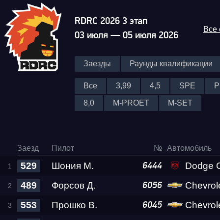
RDRC 2026 3 этап
Все
03 июля — 05 июля 2026
Заезды
Раунды квалификации
Все
3,99
4,5
SPE
P
8,0
M-PROET
M-SET
Заезд
Пилот
№
Автомобиль
529
Шония М.
Dodge Challenger SR
6444
489
Форсов Д.
Chevrol
6056
553
Прошко В.
Chevrolet C
6045