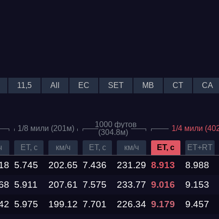
11,5
All
EC
SET
MB
CT
CA
1000 футов
1/8 мили (201м)
1/4 мили (40
(304.8м)
Дата проведения
ч
ET, c
км/ч
ET, c
км/ч
ET, c
ET+RT
18
5.745
202.65
7.436
231.29
8.913
8.988
03.10.2026 —
68
04.10.2026
5.911
207.61
7.575
233.77
9.016
9.153
42
5.975
199.12
7.701
226.34
9.179
9.457
12.09.2026 —
13.09.2026