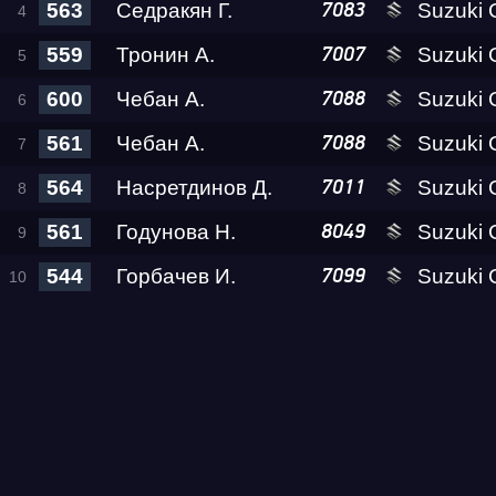
563
Седракян Г.
Suzuki
7083
559
Тронин А.
Suzuki GSX-1300
7007
Test & Tune PRO
600
Чебан А.
Suzuki
7088
561
Чебан А.
Suzuki
7088
RDRC Юг 5 этап
564
Насретдинов Д.
Suzuki GSX-1300
7011
RDRC 2026 5 этап
561
Годунова Н.
Suzuki GSX-1300
8049
544
Горбачев И.
Suzuki GSX-
7099
Test & Tune Super P
Test & Tune PRO
RDRC Сибирь 4 этап