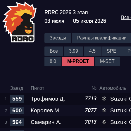
RDRC 2026 3 этап
Все
03 июля — 05 июля 2026
Заезды
Раунды квалификации
Все
3,99
4,5
SPE
P
8,0
M-PROET
M-SET
Гонка
Заезд
Пилот
№
Автомобиль
559
Трофимов Д.
Suzuki GSX-1300
7713
RDRC Юг 6 этап
600
Королев М.
Suzuki GSX-1300
7077
564
Самарин А.
Suzuki GSX-1300
7013
Суперкубок RDRC 2