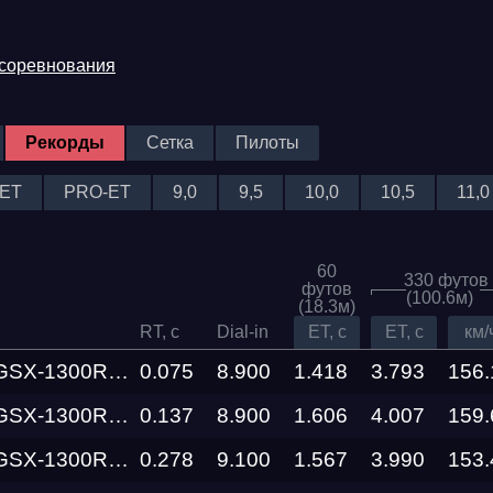
 соревнования
Рекорды
Сетка
Пилоты
ET
PRO-ET
9,0
9,5
10,0
10,5
11,0
60
330 футов
футов
(100.6м)
(18.3м)
Трасса
RT, c
Dial-in
ET, c
ET, c
км/
R Hayabusa Busa Zone
0.075
8.900
1.418
3.793
156.
Evolution
R Hayabusa Busa Zone
0.137
8.900
1.606
Racepark
4.007
159.
R Hayabusa Busa Zone
0.278
9.100
1.567
3.990
153.
RDRC
026
Racepark