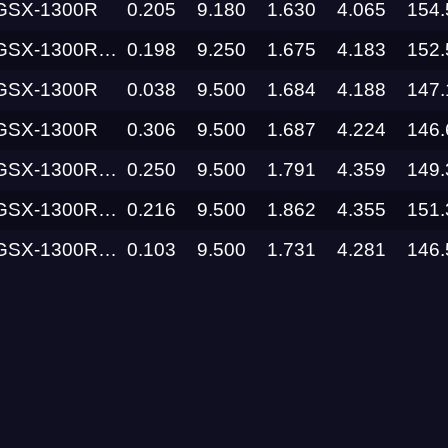
 GSX-1300R
0.205
9.180
1.630
4.065
154.
R Hayabusa Busa Zone
0.198
9.250
1.675
4.183
152.
RDRC
Racepark
 GSX-1300R
0.038
9.500
1.684
4.188
147.
Evolution
 GSX-1300R
0.306
9.500
1.687
4.224
146.
Racepark
R Hayabusa Busa Zone
0.250
9.500
1.791
4.359
149.
RDRC
R Hayabusa Busa Zone
0.216
9.500
1.862
Racepark
4.355
151.
1300R Busa Zone
0.103
9.500
1.731
4.281
146.
RDRC
RO
Racepark
RDRC
Racepark
Siberia
Dragway